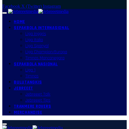
Facebook
X (Twitter)
Instagram
HOME
SEPAKBOLA INTERNASIONAL
Liga Inggris
Liga Italia
Liga Spanyol
Liga Champion/Europa
Timnas Mancanegara
SEPAKBOLA NASIONAL
Liga 1
Timnas
BULUTANGKIS
JEBREEET
Jebreeet Talk
Jebreeet Tips
TRANMERE ROVERS
MERCHANDISE