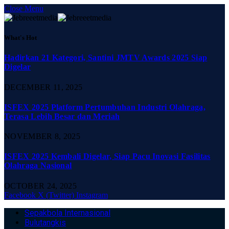
Close Menu
What's Hot
Hadirkan 21 Kategori, Santini JMTV Awards 2025 Siap
Digelar
DECEMBER 11, 2025
ISFEX 2025 Platform Pertumbuhan Industri Olahraga,
Terasa Lebih Besar dan Meriah
NOVEMBER 8, 2025
ISFEX 2025 Kembali Digelar, Siap Pacu Inovasi Fasilitas
Olahraga Nasional
OCTOBER 24, 2025
Facebook
X (Twitter)
Instagram
Sepakbola Internasional
Bulutangkis