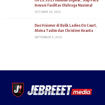
Inovasi Fasilitas Olahraga Nasional
OCTOBER 24, 2025
Duo Visioner di Balik Ladies On Court,
Alvina Taslim dan Christine Ananta
SEPTEMBER 9, 2025