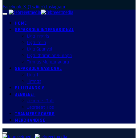
Facebook
X (Twitter)
Instagram
HOME
SEPAKBOLA INTERNASIONAL
Liga Inggris
Liga Italia
Liga Spanyol
Liga Champion/Europa
Timnas Mancanegara
SEPAKBOLA NASIONAL
Liga 1
Timnas
BULUTANGKIS
JEBREEET
Jebreeet Talk
Jebreeet Tips
TRANMERE ROVERS
MERCHANDISE