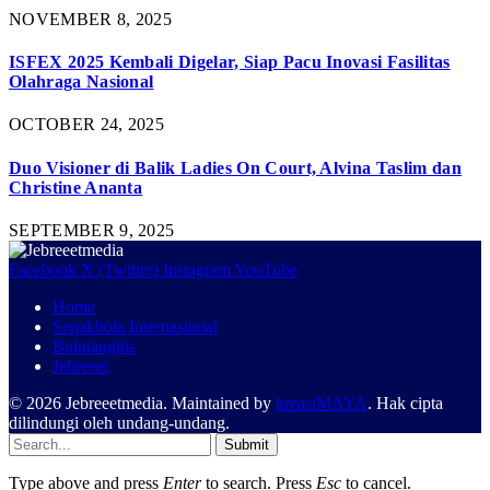
NOVEMBER 8, 2025
ISFEX 2025 Kembali Digelar, Siap Pacu Inovasi Fasilitas
Olahraga Nasional
OCTOBER 24, 2025
Duo Visioner di Balik Ladies On Court, Alvina Taslim dan
Christine Ananta
SEPTEMBER 9, 2025
Facebook
X (Twitter)
Instagram
YouTube
Home
Sepakbola Internasional
Bulutangkis
Jebreeet
© 2026 Jebreeetmedia. Maintained by
kreasiMAYA
. Hak cipta
dilindungi oleh undang-undang.
Submit
Type above and press
Enter
to search. Press
Esc
to cancel.