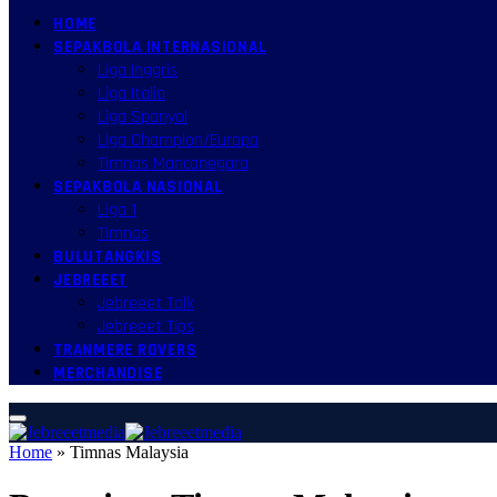
HOME
SEPAKBOLA INTERNASIONAL
Liga Inggris
Liga Italia
Liga Spanyol
Liga Champion/Europa
Timnas Mancanegara
SEPAKBOLA NASIONAL
Liga 1
Timnas
BULUTANGKIS
JEBREEET
Jebreeet Talk
Jebreeet Tips
TRANMERE ROVERS
MERCHANDISE
Home
»
Timnas Malaysia