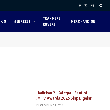
Facebook
X
Instagram
(Twitter)
TRANMERE
KIS
JEBREEET
MERCHANDISE
ROVERS
Hadirkan 21 Kategori, Santini
JMTV Awards 2025 Siap Digelar
DECEMBER 11, 2025