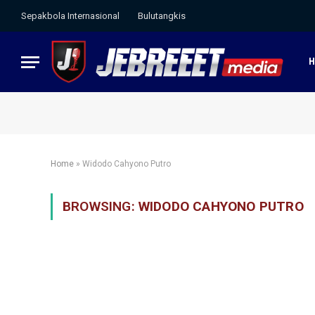
Sepakbola Internasional
Bulutangkis
Home
»
Widodo Cahyono Putro
BROWSING:
WIDODO CAHYONO PUTRO