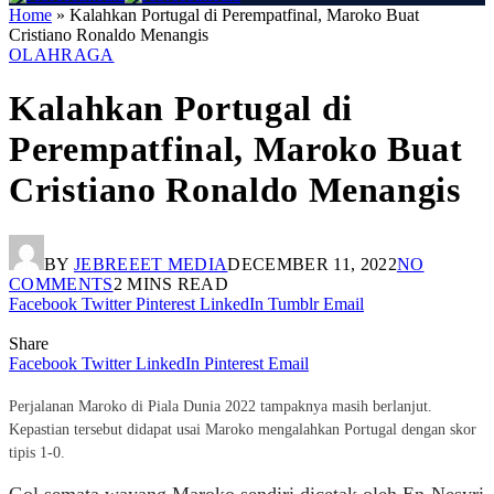
Home
»
Kalahkan Portugal di Perempatfinal, Maroko Buat
Cristiano Ronaldo Menangis
OLAHRAGA
Kalahkan Portugal di
Perempatfinal, Maroko Buat
Cristiano Ronaldo Menangis
BY
JEBREEET MEDIA
DECEMBER 11, 2022
NO
COMMENTS
2 MINS READ
Facebook
Twitter
Pinterest
LinkedIn
Tumblr
Email
Share
Facebook
Twitter
LinkedIn
Pinterest
Email
Perjalanan Maroko di Piala Dunia 2022 tampaknya masih berlanjut.
Kepastian tersebut didapat usai Maroko mengalahkan Portugal dengan skor
tipis 1-0.
Gol semata wayang Maroko sendiri dicetak oleh En-Nesyri