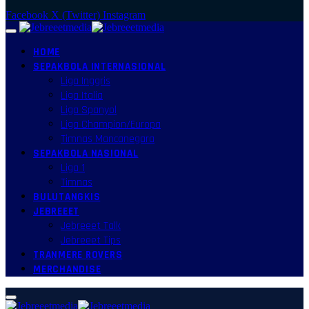
Facebook
X (Twitter)
Instagram
HOME
SEPAKBOLA INTERNASIONAL
Liga Inggris
Liga Italia
Liga Spanyol
Liga Champion/Europa
Timnas Mancanegara
SEPAKBOLA NASIONAL
Liga 1
Timnas
BULUTANGKIS
JEBREEET
Jebreeet Talk
Jebreeet Tips
TRANMERE ROVERS
MERCHANDISE