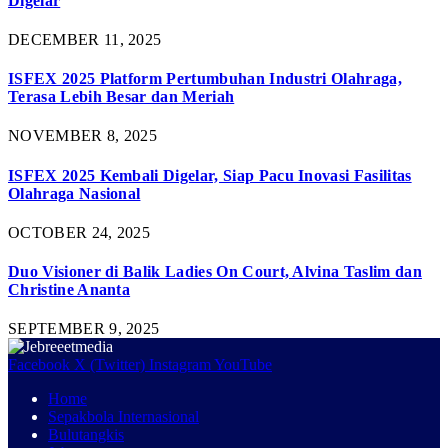
Digelar
DECEMBER 11, 2025
ISFEX 2025 Platform Pertumbuhan Industri Olahraga,
Terasa Lebih Besar dan Meriah
NOVEMBER 8, 2025
ISFEX 2025 Kembali Digelar, Siap Pacu Inovasi Fasilitas
Olahraga Nasional
OCTOBER 24, 2025
Duo Visioner di Balik Ladies On Court, Alvina Taslim dan
Christine Ananta
SEPTEMBER 9, 2025
Facebook
X (Twitter)
Instagram
YouTube
Home
Sepakbola Internasional
Bulutangkis