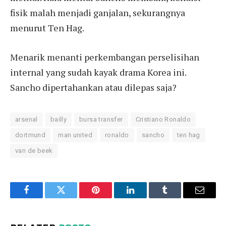
fisik malah menjadi ganjalan, sekurangnya
menurut Ten Hag.
Menarik menanti perkembangan perselisihan
internal yang sudah kayak drama Korea ini.
Sancho dipertahankan atau dilepas saja?
arsenal
bailly
bursa transfer
Cristiano Ronaldo
dortmund
man united
ronaldo
sancho
ten hag
van de beek
Facebook
Twitter
Pinterest
LinkedIn
Tumblr
Email