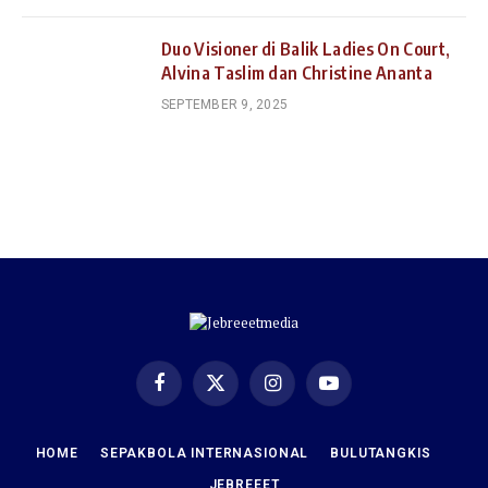
Duo Visioner di Balik Ladies On Court,
Alvina Taslim dan Christine Ananta
SEPTEMBER 9, 2025
Facebook
X
Instagram
YouTube
(Twitter)
HOME
SEPAKBOLA INTERNASIONAL
BULUTANGKIS
JEBREEET