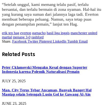
“Setelah unggul, kami memang telalu pasif, terlalu
bersantai, dan terlalu bermain di zona nyaman. Hal-hal itu
yang kurang saya suman dari jalannya laga tadi. Everton
membuat beberapa peluang. Namun, saya tetap puas
dengan penampilan pemain,” lanjut ten Hag.
erik ten hag
everton
garnacho
hasil liga inggis
manchester united
martial
menang 3-0
rashford
Share.
Facebook
Twitter
Pinterest
LinkedIn
Tumblr
Email
Related
Posts
Peter Cklamovski Mengaku Kesal dengan Suporter
Indonesia karena Polemik Naturalisasi Pemain
JULY 25, 2025
Man. City Terus Tebar Ancaman, Banyak Banget Hal
Mantap selain Setengah Lusin Gol ke Gawang Al-Ain
JUNE 23, 2025