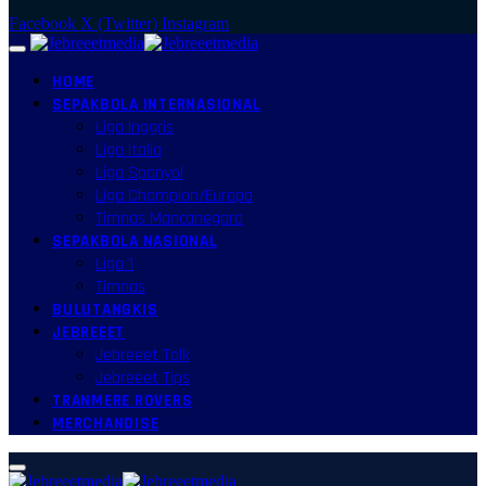
Facebook
X (Twitter)
Instagram
HOME
SEPAKBOLA INTERNASIONAL
Liga Inggris
Liga Italia
Liga Spanyol
Liga Champion/Europa
Timnas Mancanegara
SEPAKBOLA NASIONAL
Liga 1
Timnas
BULUTANGKIS
JEBREEET
Jebreeet Talk
Jebreeet Tips
TRANMERE ROVERS
MERCHANDISE