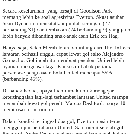
Secara keseluruhan, yang tersaji di Goodison Park
memang lebih ke soal agresivitas Everton. Skuat asuhan
Sean Dyche itu mencatatkan jumlah serangan (72
berbanding 31) dan tembakan (24 berbanding 9) yang jauh
lebih banyak dibanding anak-anak asuh Erik ten Hag.
Hanya saja, Setan Merah lebih beruntung dari The Toffees
lantaran berhasil unggul cepat lewat gol salto Alejandro
Garnacho. Gol indah itu membuat pasukan United lebih
nyaman menguasai laga. Khusus di babak pertama,
persentase penguasaan bola United mencapai 55%
(berbanding 45%).
Di babak kedua, upaya tuan rumah untuk mengejar
ketertinggalan lagi-lagi terhambat lantaran United mampu
menambah lewat gol penalti Marcus Rashford, hanya 10
menit usai turun minum.
Dalam kondisi tertinggal dua gol, Everton masih terus
menggempur pertahanan United. Satu menit setelah gol
Rashford, Andre Onana bahkan sampai harus melakukan