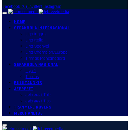
Facebook
X (Twitter)
Instagram
HOME
SEPAKBOLA INTERNASIONAL
Liga Inggris
Liga Italia
Liga Spanyol
Liga Champion/Europa
Timnas Mancanegara
SEPAKBOLA NASIONAL
Liga 1
Timnas
BULUTANGKIS
JEBREEET
Jebreeet Talk
Jebreeet Tips
TRANMERE ROVERS
MERCHANDISE