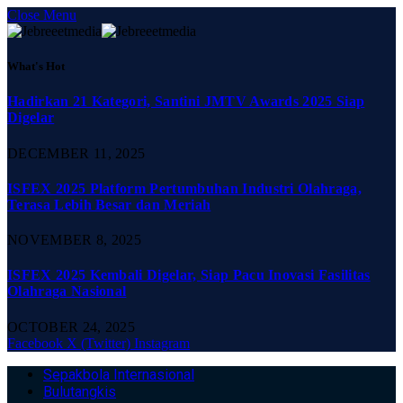
Close Menu
What's Hot
Hadirkan 21 Kategori, Santini JMTV Awards 2025 Siap
Digelar
DECEMBER 11, 2025
ISFEX 2025 Platform Pertumbuhan Industri Olahraga,
Terasa Lebih Besar dan Meriah
NOVEMBER 8, 2025
ISFEX 2025 Kembali Digelar, Siap Pacu Inovasi Fasilitas
Olahraga Nasional
OCTOBER 24, 2025
Facebook
X (Twitter)
Instagram
Sepakbola Internasional
Bulutangkis