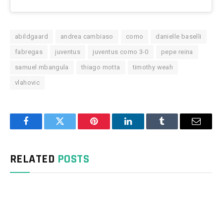
abildgaard
andrea cambiaso
como
danielle baselli
fabregas
juventus
juventus como 3-0
pepe reina
samuel mbangula
thiago motta
timothy weah
vlahovic
Facebook
Twitter
Pinterest
LinkedIn
Tumblr
Email
RELATED
POSTS