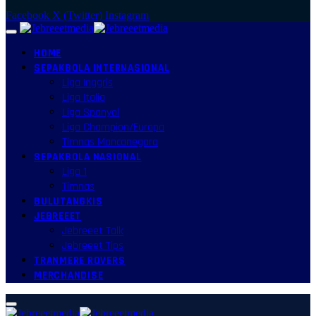
Facebook
X (Twitter)
Instagram
HOME
SEPAKBOLA INTERNASIONAL
Liga Inggris
Liga Italia
Liga Spanyol
Liga Champion/Europa
Timnas Mancanegara
SEPAKBOLA NASIONAL
Liga 1
Timnas
BULUTANGKIS
JEBREEET
Jebreeet Talk
Jebreeet Tips
TRANMERE ROVERS
MERCHANDISE