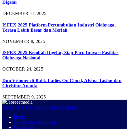
Digelar
DECEMBER 11, 2025
ISFEX 2025 Platform Pertumbuhan Industri Olahraga,
Terasa Lebih Besar dan Meriah
NOVEMBER 8, 2025
ISFEX 2025 Kembali Digelar, Siap Pacu Inovasi Fasilitas
Olahraga Nasional
OCTOBER 24, 2025
Duo Visioner di Balik Ladies On Court, Alvina Taslim dan
Christine Ananta
SEPTEMBER 9, 2025
Facebook
X (Twitter)
Instagram
YouTube
Home
Sepakbola Internasional
Bulutangkis