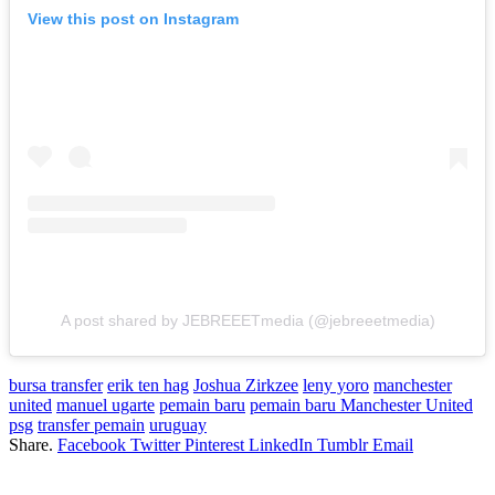
View this post on Instagram
A post shared by JEBREEETmedia (@jebreeetmedia)
bursa transfer
erik ten hag
Joshua Zirkzee
leny yoro
manchester
united
manuel ugarte
pemain baru
pemain baru Manchester United
psg
transfer pemain
uruguay
Share.
Facebook
Twitter
Pinterest
LinkedIn
Tumblr
Email