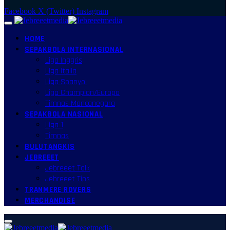
Facebook
X (Twitter)
Instagram
HOME
SEPAKBOLA INTERNASIONAL
Liga Inggris
Liga Italia
Liga Spanyol
Liga Champion/Europa
Timnas Mancanegara
SEPAKBOLA NASIONAL
Liga 1
Timnas
BULUTANGKIS
JEBREEET
Jebreeet Talk
Jebreeet Tips
TRANMERE ROVERS
MERCHANDISE