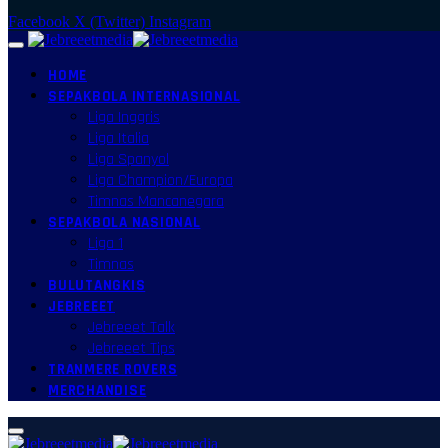
Facebook
X (Twitter)
Instagram
HOME
SEPAKBOLA INTERNASIONAL
Liga Inggris
Liga Italia
Liga Spanyol
Liga Champion/Europa
Timnas Mancanegara
SEPAKBOLA NASIONAL
Liga 1
Timnas
BULUTANGKIS
JEBREEET
Jebreeet Talk
Jebreeet Tips
TRANMERE ROVERS
MERCHANDISE