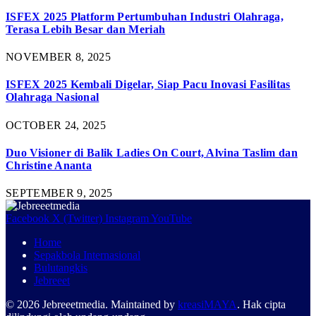
ISFEX 2025 Platform Pertumbuhan Industri Olahraga,
Terasa Lebih Besar dan Meriah
NOVEMBER 8, 2025
ISFEX 2025 Kembali Digelar, Siap Pacu Inovasi Fasilitas
Olahraga Nasional
OCTOBER 24, 2025
Duo Visioner di Balik Ladies On Court, Alvina Taslim dan
Christine Ananta
SEPTEMBER 9, 2025
Facebook
X (Twitter)
Instagram
YouTube
Home
Sepakbola Internasional
Bulutangkis
Jebreeet
© 2026 Jebreeetmedia. Maintained by
kreasiMAYA
. Hak cipta