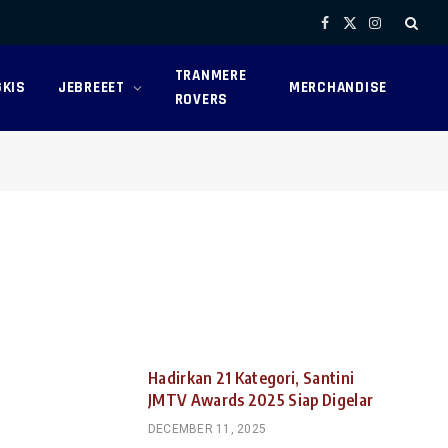
Facebook
X
Instagram
(Twitter)
TRANMERE
KIS
JEBREEET
MERCHANDISE
ROVERS
Hadirkan 21 Kategori, Santini
JMTV Awards 2025 Siap Digelar
DECEMBER 11, 2025