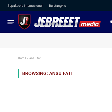
Sepakbola Internasional
Bulutangkis
Home
»
ansu fati
BROWSING:
ANSU FATI