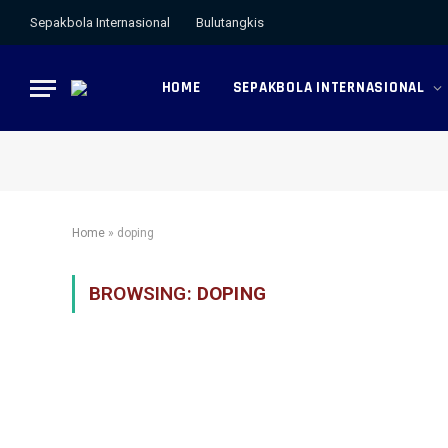
Sepakbola Internasional
Bulutangkis
HOME
SEPAKBOLA INTERNASIONAL
Home
»
doping
BROWSING:
DOPING