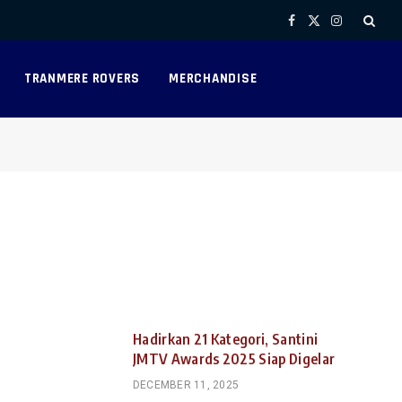
Facebook
X
Instagram
(Twitter)
TRANMERE ROVERS
MERCHANDISE
Hadirkan 21 Kategori, Santini
JMTV Awards 2025 Siap Digelar
DECEMBER 11, 2025