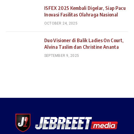
ISFEX 2025 Kembali Digelar, Siap Pacu
Inovasi Fasilitas Olahraga Nasional
OCTOBER 24, 2025
Duo Visioner di Balik Ladies On Court,
Alvina Taslim dan Christine Ananta
SEPTEMBER 9, 2025