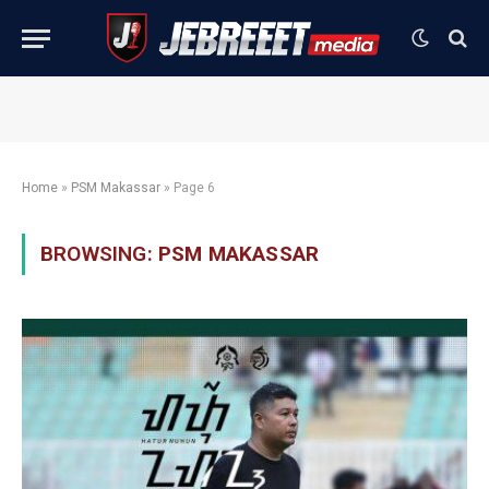
Home
»
PSM Makassar
»
Page 6
BROWSING:
PSM MAKASSAR