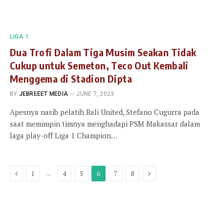
LIGA 1
Dua Trofi Dalam Tiga Musim Seakan Tidak
Cukup untuk Semeton, Teco Out Kembali
Menggema di Stadion Dipta
BY
JEBREEET MEDIA
JUNE 7, 2023
Apesnya nasib pelatih Bali United, Stefano Cugurra pada
saat memimpin timnya menghadapi PSM Makassar dalam
laga play-off Liga 1 Champion…
Previous
Next
…
1
4
5
6
7
8