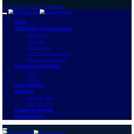
Facebook
X (Twitter)
Instagram
HOME
SEPAKBOLA INTERNASIONAL
Liga Inggris
Liga Italia
Liga Spanyol
Liga Champion/Europa
Timnas Mancanegara
SEPAKBOLA NASIONAL
Liga 1
Timnas
BULUTANGKIS
JEBREEET
Jebreeet Talk
Jebreeet Tips
TRANMERE ROVERS
MERCHANDISE