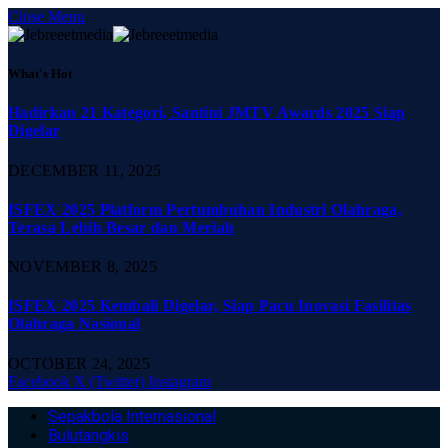
Close Menu
What's Hot
Hadirkan 21 Kategori, Santini JMTV Awards 2025 Siap
Digelar
DECEMBER 11, 2025
ISFEX 2025 Platform Pertumbuhan Industri Olahraga,
Terasa Lebih Besar dan Meriah
NOVEMBER 8, 2025
ISFEX 2025 Kembali Digelar, Siap Pacu Inovasi Fasilitas
Olahraga Nasional
OCTOBER 24, 2025
Facebook
X (Twitter)
Instagram
Sepakbola Internasional
Bulutangkis