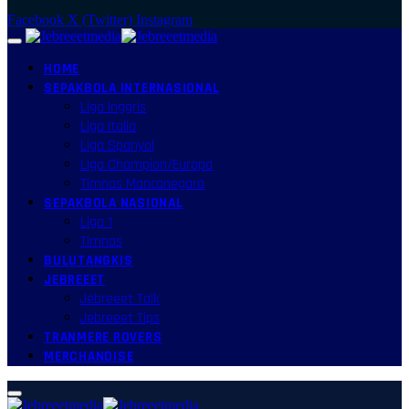
Facebook
X (Twitter)
Instagram
HOME
SEPAKBOLA INTERNASIONAL
Liga Inggris
Liga Italia
Liga Spanyol
Liga Champion/Europa
Timnas Mancanegara
SEPAKBOLA NASIONAL
Liga 1
Timnas
BULUTANGKIS
JEBREEET
Jebreeet Talk
Jebreeet Tips
TRANMERE ROVERS
MERCHANDISE