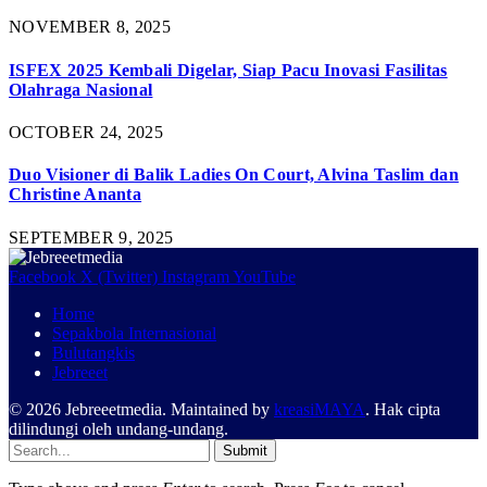
NOVEMBER 8, 2025
ISFEX 2025 Kembali Digelar, Siap Pacu Inovasi Fasilitas
Olahraga Nasional
OCTOBER 24, 2025
Duo Visioner di Balik Ladies On Court, Alvina Taslim dan
Christine Ananta
SEPTEMBER 9, 2025
Facebook
X (Twitter)
Instagram
YouTube
Home
Sepakbola Internasional
Bulutangkis
Jebreeet
© 2026 Jebreeetmedia. Maintained by
kreasiMAYA
. Hak cipta
dilindungi oleh undang-undang.
Submit