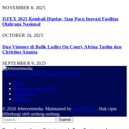
NOVEMBER 8, 2025
ISFEX 2025 Kembali Digelar, Siap Pacu Inovasi Fasilitas
Olahraga Nasional
OCTOBER 24, 2025
Duo Visioner di Balik Ladies On Court, Alvina Taslim dan
Christine Ananta
SEPTEMBER 9, 2025
Facebook
X (Twitter)
Instagram
YouTube
Home
Sepakbola Internasional
Bulutangkis
Jebreeet
© 2026 Jebreeetmedia. Maintained by
kreasiMAYA
. Hak cipta
dilindungi oleh undang-undang.
Submit