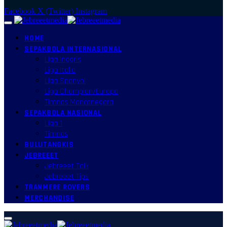
Facebook
X (Twitter)
Instagram
HOME
SEPAKBOLA INTERNASIONAL
Liga Inggris
Liga Italia
Liga Spanyol
Liga Champion/Europa
Timnas Mancanegara
SEPAKBOLA NASIONAL
Liga 1
Timnas
BULUTANGKIS
JEBREEET
Jebreeet Talk
Jebreeet Tips
TRANMERE ROVERS
MERCHANDISE