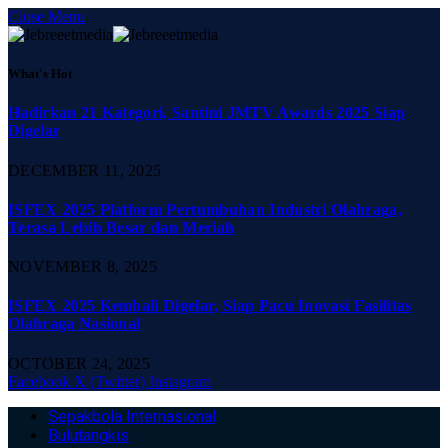
Close Menu
What's Hot
Hadirkan 21 Kategori, Santini JMTV Awards 2025 Siap
Digelar
DECEMBER 11, 2025
ISFEX 2025 Platform Pertumbuhan Industri Olahraga,
Terasa Lebih Besar dan Meriah
NOVEMBER 8, 2025
ISFEX 2025 Kembali Digelar, Siap Pacu Inovasi Fasilitas
Olahraga Nasional
OCTOBER 24, 2025
Facebook
X (Twitter)
Instagram
Sepakbola Internasional
Bulutangkis