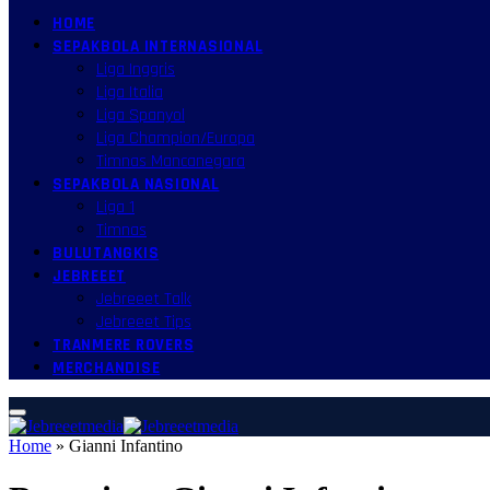
HOME
SEPAKBOLA INTERNASIONAL
Liga Inggris
Liga Italia
Liga Spanyol
Liga Champion/Europa
Timnas Mancanegara
SEPAKBOLA NASIONAL
Liga 1
Timnas
BULUTANGKIS
JEBREEET
Jebreeet Talk
Jebreeet Tips
TRANMERE ROVERS
MERCHANDISE
Home
»
Gianni Infantino