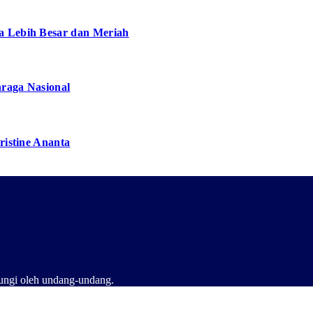
a Lebih Besar dan Meriah
hraga Nasional
ristine Ananta
dungi oleh undang-undang.