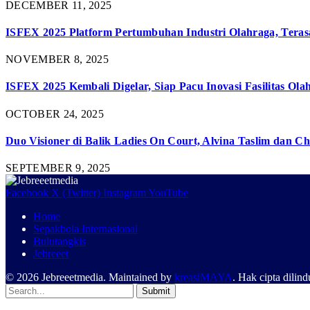
DECEMBER 11, 2025
ISFEX 2025 Platform Pertumbuhan Industri Olahraga, Teras
NOVEMBER 8, 2025
ISFEX 2025 Kembali Digelar, Siap Pacu Inovasi Fasilitas Ola
OCTOBER 24, 2025
Duo Visioner di Balik Ladies On Court, Alvina Taslim dan Ch
SEPTEMBER 9, 2025
Facebook
X (Twitter)
Instagram
YouTube
Home
Sepakbola Internasional
Bulutangkis
Jebreeet
© 2026 Jebreeetmedia. Maintained by
kreasiMAYA
. Hak cipta dilin
Submit