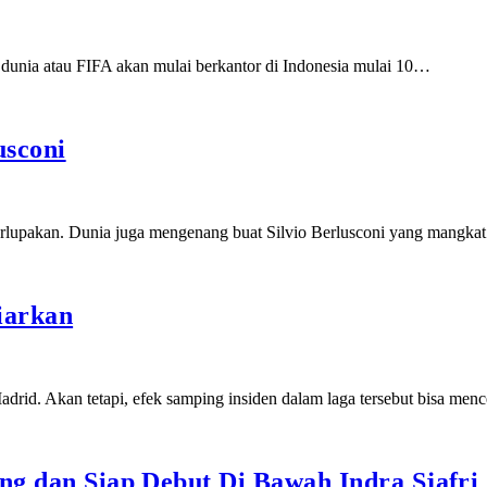
dunia atau FIFA akan mulai berkantor di Indonesia mulai 10…
usconi
rlupakan. Dunia juga mengenang buat Silvio Berlusconi yang mangka
iarkan
drid. Akan tetapi, efek samping insiden dalam laga tersebut bisa men
ong dan Siap Debut Di Bawah Indra Sjafri