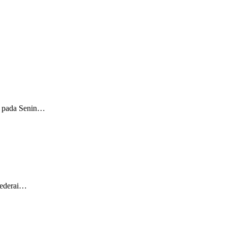
t pada Senin…
cederai…