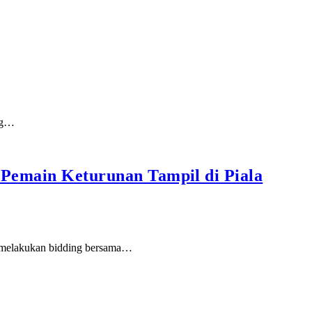
ang…
l Pemain Keturunan Tampil di Piala
n melakukan bidding bersama…