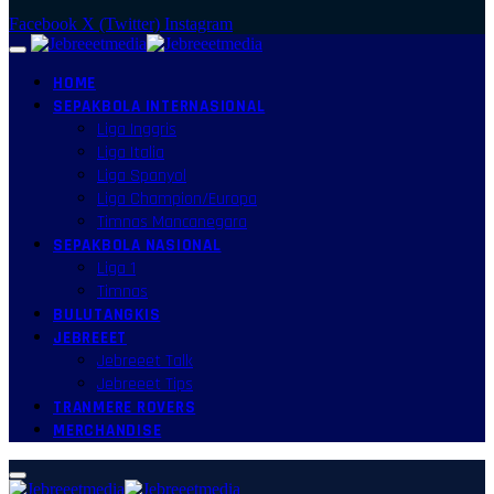
Facebook
X (Twitter)
Instagram
HOME
SEPAKBOLA INTERNASIONAL
Liga Inggris
Liga Italia
Liga Spanyol
Liga Champion/Europa
Timnas Mancanegara
SEPAKBOLA NASIONAL
Liga 1
Timnas
BULUTANGKIS
JEBREEET
Jebreeet Talk
Jebreeet Tips
TRANMERE ROVERS
MERCHANDISE