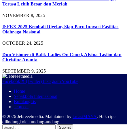
Terasa Lebih Besar dan Meriah
NOVEMBER 8, 2025
ISFEX 2025 Kembali Digelar, Siap Pacu Inovasi Fasilitas
Olahraga Nasional
OCTOBER 24, 2025
Duo Visioner di Balik Ladies On Court, Alvina Taslim dan
Christine Ananta
SEPTEMBER 9, 2025
Facebook
X (Twitter)
Instagram
YouTube
Home
Sepakbola Internasional
Bulutangkis
Jebreeet
© 2026 Jebreeetmedia. Maintained by
kreasiMAYA
. Hak cipta
dilindungi oleh undang-undang.
Submit