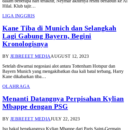
dalam beberapa hari terakhir, Neymar akhirnya resmi berlabuh ke Al
Hilal. Klub tajir…
LIGA INGGRIS
Kane Tiba di Munich dan Selangkah
Lagi Gabung Bayern, Begini
Kronologisnya
BY
JEBREEET MEDIA
AUGUST 12, 2023
Setelah diwarnai negosiasi alot antara Tottenham Hotspur dan
Bayern Munich yang mengakibatkan dua kali batal terbang, Harry
Kane dikabarkan tiba…
OLAHRAGA
Menanti Datangnya Perpisahan Kylian
Mbappe dengan PSG
BY
JEBREEET MEDIA
JULY 22, 2023
Isu bakal hengkangnya Kylian Mbappe dari Paris Saint-Germain