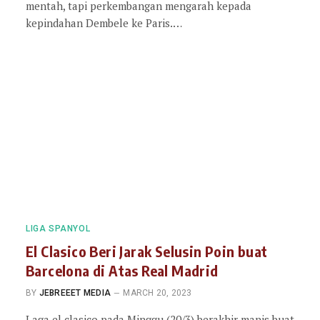
mentah, tapi perkembangan mengarah kepada
kepindahan Dembele ke Paris.…
LIGA SPANYOL
El Clasico Beri Jarak Selusin Poin buat
Barcelona di Atas Real Madrid
BY
JEBREEET MEDIA
MARCH 20, 2023
Laga el clasico pada Minggu (20/3) berakhir manis buat