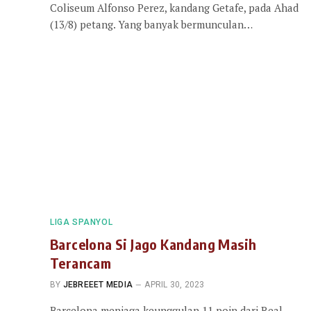
Coliseum Alfonso Perez, kandang Getafe, pada Ahad
(13/8) petang. Yang banyak bermunculan…
LIGA SPANYOL
Barcelona Si Jago Kandang Masih
Terancam
BY
JEBREEET MEDIA
APRIL 30, 2023
Barcelona menjaga keunggulan 11 poin dari Real