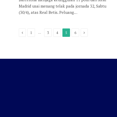
Madrid usai menang telak pada jornada 32, Sabtu
(30/4), atas Real Betis. Peluang…
Previous
Next
…
1
3
4
5
6