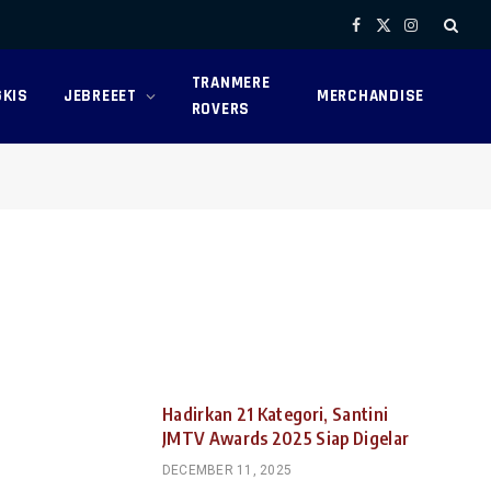
Facebook
X
Instagram
(Twitter)
TRANMERE
KIS
JEBREEET
MERCHANDISE
ROVERS
Hadirkan 21 Kategori, Santini
JMTV Awards 2025 Siap Digelar
DECEMBER 11, 2025