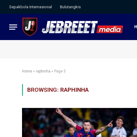
Sepakbola Internasional
Bulutangkis
Home
»
raphinha
»
Page 5
BROWSING:
RAPHINHA