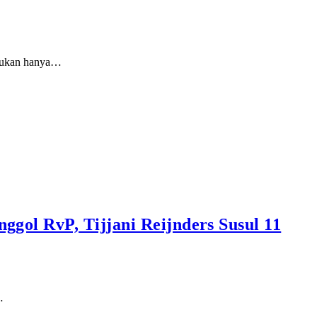
 Bukan hanya…
gol RvP, Tijjani Reijnders Susul 11
…