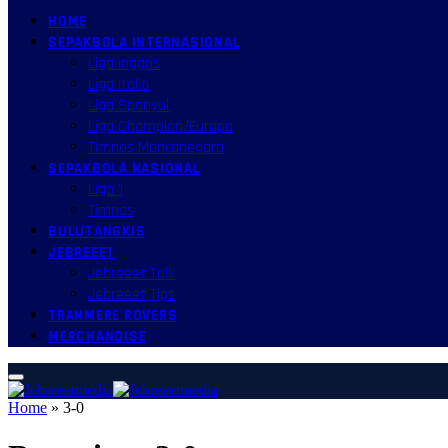
HOME
SEPAKBOLA INTERNASIONAL
Liga Inggris
Liga Italia
Liga Spanyol
Liga Champion/Europa
Timnas Mancanegara
SEPAKBOLA NASIONAL
Liga 1
Timnas
BULUTANGKIS
JEBREEET
Jebreeet Talk
Jebreeet Tips
TRANMERE ROVERS
MERCHANDISE
Home
»
3-0