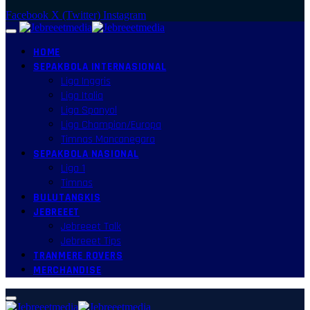
Facebook
X (Twitter)
Instagram
HOME
SEPAKBOLA INTERNASIONAL
Liga Inggris
Liga Italia
Liga Spanyol
Liga Champion/Europa
Timnas Mancanegara
SEPAKBOLA NASIONAL
Liga 1
Timnas
BULUTANGKIS
JEBREEET
Jebreeet Talk
Jebreeet Tips
TRANMERE ROVERS
MERCHANDISE