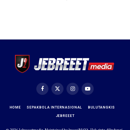
Facebook
X
Instagram
YouTube
(Twitter)
HOME
SEPAKBOLA INTERNASIONAL
BULUTANGKIS
JEBREEET
© 2026 Jebreeetmedia. Maintained by
kreasiMAYA
. Hak cipta dilindungi