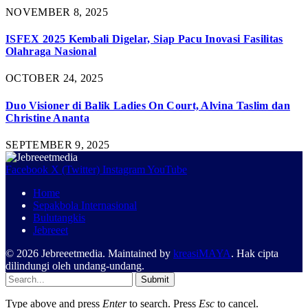
NOVEMBER 8, 2025
ISFEX 2025 Kembali Digelar, Siap Pacu Inovasi Fasilitas
Olahraga Nasional
OCTOBER 24, 2025
Duo Visioner di Balik Ladies On Court, Alvina Taslim dan
Christine Ananta
SEPTEMBER 9, 2025
Facebook
X (Twitter)
Instagram
YouTube
Home
Sepakbola Internasional
Bulutangkis
Jebreeet
© 2026 Jebreeetmedia. Maintained by
kreasiMAYA
. Hak cipta
dilindungi oleh undang-undang.
Submit
Type above and press
Enter
to search. Press
Esc
to cancel.