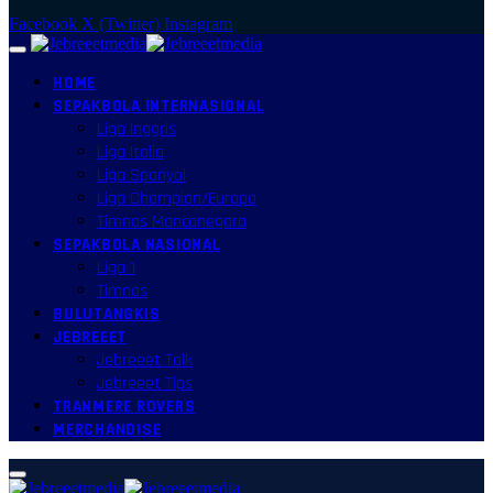
Facebook
X (Twitter)
Instagram
HOME
SEPAKBOLA INTERNASIONAL
Liga Inggris
Liga Italia
Liga Spanyol
Liga Champion/Europa
Timnas Mancanegara
SEPAKBOLA NASIONAL
Liga 1
Timnas
BULUTANGKIS
JEBREEET
Jebreeet Talk
Jebreeet Tips
TRANMERE ROVERS
MERCHANDISE