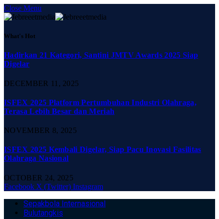
Close Menu
What's Hot
Hadirkan 21 Kategori, Santini JMTV Awards 2025 Siap
Digelar
DECEMBER 11, 2025
ISFEX 2025 Platform Pertumbuhan Industri Olahraga,
Terasa Lebih Besar dan Meriah
NOVEMBER 8, 2025
ISFEX 2025 Kembali Digelar, Siap Pacu Inovasi Fasilitas
Olahraga Nasional
OCTOBER 24, 2025
Facebook
X (Twitter)
Instagram
Sepakbola Internasional
Bulutangkis