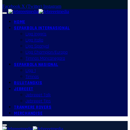
Facebook
X (Twitter)
Instagram
HOME
SEPAKBOLA INTERNASIONAL
Liga Inggris
Liga Italia
Liga Spanyol
Liga Champion/Europa
Timnas Mancanegara
SEPAKBOLA NASIONAL
Liga 1
Timnas
BULUTANGKIS
JEBREEET
Jebreeet Talk
Jebreeet Tips
TRANMERE ROVERS
MERCHANDISE