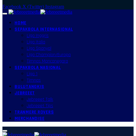
Facebook
X (Twitter)
Instagram
HOME
SEPAKBOLA INTERNASIONAL
Liga Inggris
Liga Italia
Liga Spanyol
Liga Champion/Europa
Timnas Mancanegara
SEPAKBOLA NASIONAL
Liga 1
Timnas
BULUTANGKIS
JEBREEET
Jebreeet Talk
Jebreeet Tips
TRANMERE ROVERS
MERCHANDISE