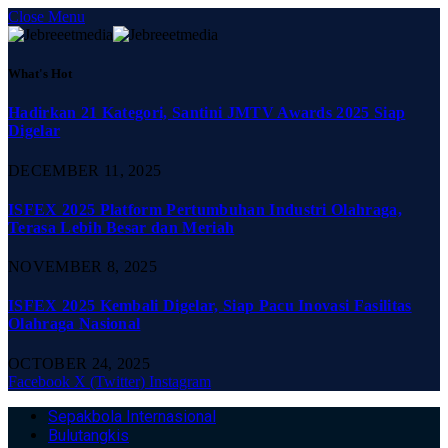
Close Menu
What's Hot
Hadirkan 21 Kategori, Santini JMTV Awards 2025 Siap
Digelar
DECEMBER 11, 2025
ISFEX 2025 Platform Pertumbuhan Industri Olahraga,
Terasa Lebih Besar dan Meriah
NOVEMBER 8, 2025
ISFEX 2025 Kembali Digelar, Siap Pacu Inovasi Fasilitas
Olahraga Nasional
OCTOBER 24, 2025
Facebook
X (Twitter)
Instagram
Sepakbola Internasional
Bulutangkis