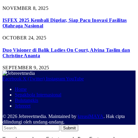
NOVEMBER 8, 2025
ISFEX 2025 Kembali Digelar, Siap Pacu Inovasi Fasilitas
Olahraga Nasional
OCTOBER 24, 2025
Duo Visioner di Balik Ladies On Court, Alvina Taslim dan
Christine Ananta
SEPTEMBER 9, 2025
Facebook
X (Twitter)
Instagram
YouTube
Home
Sepakbola Internasional
Bulutangkis
Jebreeet
© 2026 Jebreeetmedia. Maintained by
kreasiMAYA
. Hak cipta
dilindungi oleh undang-undang.
Submit