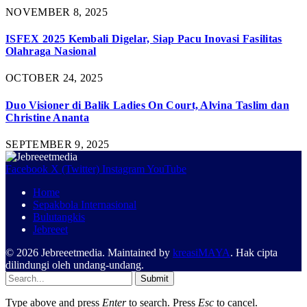
NOVEMBER 8, 2025
ISFEX 2025 Kembali Digelar, Siap Pacu Inovasi Fasilitas
Olahraga Nasional
OCTOBER 24, 2025
Duo Visioner di Balik Ladies On Court, Alvina Taslim dan
Christine Ananta
SEPTEMBER 9, 2025
Facebook
X (Twitter)
Instagram
YouTube
Home
Sepakbola Internasional
Bulutangkis
Jebreeet
© 2026 Jebreeetmedia. Maintained by
kreasiMAYA
. Hak cipta
dilindungi oleh undang-undang.
Submit
Type above and press
Enter
to search. Press
Esc
to cancel.