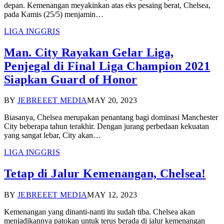
depan. Kemenangan meyakinkan atas eks pesaing berat, Chelsea,
pada Kamis (25/5) menjamin…
LIGA INGGRIS
Man. City Rayakan Gelar Liga,
Penjegal di Final Liga Champion 2021
Siapkan Guard of Honor
BY
JEBREEET MEDIA
MAY 20, 2023
Biasanya, Chelsea merupakan penantang bagi dominasi Manchester
City beberapa tahun terakhir. Dengan jurang perbedaan kekuatan
yang sangat lebar, City akan…
LIGA INGGRIS
Tetap di Jalur Kemenangan, Chelsea!
BY
JEBREEET MEDIA
MAY 12, 2023
Kemenangan yang dinanti-nanti itu sudah tiba. Chelsea akan
menjadikannya patokan untuk terus berada di jalur kemenangan