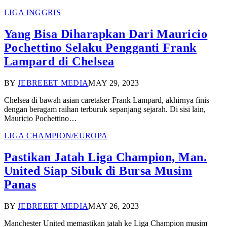
LIGA INGGRIS
Yang Bisa Diharapkan Dari Mauricio
Pochettino Selaku Pengganti Frank
Lampard di Chelsea
BY
JEBREEET MEDIA
MAY 29, 2023
Chelsea di bawah asian caretaker Frank Lampard, akhirnya finis
dengan beragam raihan terburuk sepanjang sejarah. Di sisi lain,
Mauricio Pochettino…
LIGA CHAMPION/EUROPA
Pastikan Jatah Liga Champion, Man.
United Siap Sibuk di Bursa Musim
Panas
BY
JEBREEET MEDIA
MAY 26, 2023
Manchester United memastikan jatah ke Liga Champion musim