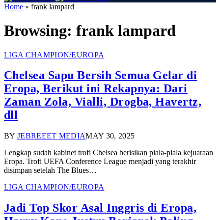
Home
»
frank lampard
Browsing:
frank lampard
LIGA CHAMPION/EUROPA
Chelsea Sapu Bersih Semua Gelar di
Eropa, Berikut ini Rekapnya: Dari
Zaman Zola, Vialli, Drogba, Havertz,
dll
BY
JEBREEET MEDIA
MAY 30, 2025
Lengkap sudah kabinet trofi Chelsea berisikan piala-piala kejuaraan
Eropa. Trofi UEFA Conference League menjadi yang terakhir
disimpan setelah The Blues…
LIGA CHAMPION/EUROPA
Jadi Top Skor Asal Inggris di Eropa,